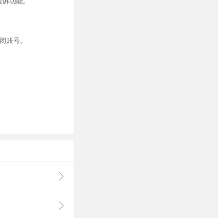
投诉功能。
闭
账号
。